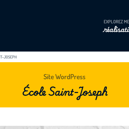
EXPLOREZ M
réalisat
NT-JOSEPH
Site WordPress
École Saint-Joseph