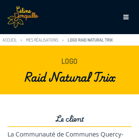
Aller
au
contenu
ACCUEIL
> MES RÉALISATIONS
>
LOGO RAID NATURAL TRIX
LOGO
Raid Natural Trix
Le client
La Communauté de Communes Quercy-